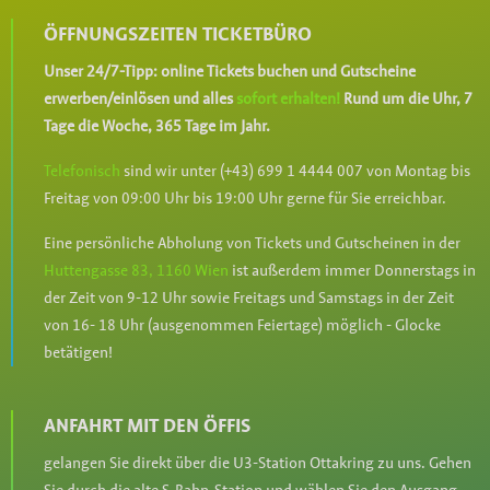
ÖFFNUNGSZEITEN TICKETBÜRO
Unser 24/7-Tipp:
online
Tickets
buchen
und
Gutscheine
erwerben/einlösen und alles
sofort erhalten!
Rund um die Uhr, 7
Tage die Woche, 365 Tage im Jahr.
Telefonisch
sind wir unter (+43) 699 1 4444 007 von
Montag
bis
Freitag
von 09
:00
Uhr bis
19:00
Uhr gerne für Sie erreichbar.
Eine persönliche Abholung von Tickets und Gutscheinen in der
Huttengasse 83, 1160 Wien
ist außerdem immer Donnerstags in
der Zeit von 9-12 Uhr sowie Freitags und Samstags in der Zeit
von 16- 18 Uhr (ausgenommen Feiertage) möglich - Glocke
betätigen!
ANFAHRT MIT DEN ÖFFIS
gelangen Sie direkt über die U3-Station Ottakring zu uns. Gehen