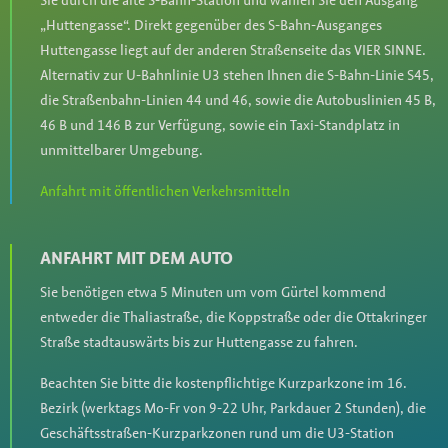
Sie durch die alte S-Bahn-Station und wählen Sie den Ausgang
„Huttengasse“. Direkt gegenüber des S-Bahn-Ausganges
Huttengasse liegt auf der anderen Straßenseite das VIER SINNE.
Alternativ zur U-Bahnlinie U3 stehen Ihnen die S-Bahn-Linie S45,
die Straßenbahn-Linien 44 und 46, sowie die Autobuslinien 45 B,
46 B und 146 B zur Verfügung, sowie ein Taxi-Standplatz in
unmittelbarer Umgebung.
Anfahrt mit öffentlichen Verkehrsmitteln
ANFAHRT MIT DEM AUTO
Sie benötigen etwa 5 Minuten um vom Gürtel kommend
entweder die Thaliastraße, die Koppstraße oder die Ottakringer
Straße stadtauswärts bis zur Huttengasse zu fahren.
Beachten Sie bitte die kostenpflichtige Kurzparkzone im 16.
Bezirk (werktags Mo-Fr von 9-22 Uhr, Parkdauer 2 Stunden), die
Geschäftsstraßen-Kurzparkzonen rund um die U3-Station