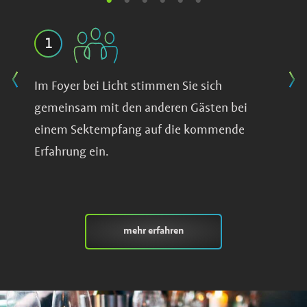
1
2
Im Foyer bei Licht stimmen Sie sich
Anschl
gemeinsam mit den anderen Gästen bei
Lichts
Guides
einem Sektempfang auf die kommende
unsere
he sie
Erfahrung ein.
Dunkel
rfen.
Augen
nichts
werden
mehr erfahren