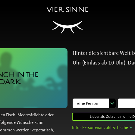
VIER SINNE
Hinter die sichtbare Welt 
Uhr (Einlass ab 10 Uhr). Da
CH IN THE
DARK
nen Fisch, Meeresfrüchte oder
Lieber als Gutschein ohne D
f folgende Wünsche kann
Infos Personenanzahl & Tische
nommen werden: vegetarisch,