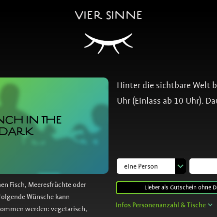
VIER SINNE
Hinter die sichtbare Welt 
Uhr (Einlass ab 10 Uhr). Da
CH IN THE
DARK
nen Fisch, Meeresfrüchte oder
Lieber als Gutschein ohne D
f folgende Wünsche kann
Infos Personenanzahl & Tische
nommen werden: vegetarisch,