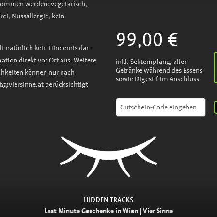
nommen werden: vegetarisch,
rei, Nussallergie, kein
99,00 €
t natürlich kein Hindernis dar -
mation direkt vor Ort aus. Weitere
inkl. Sektempfang, aller
Getränke während des Essens
ichkeiten können nur nach
sowie Digestif im Anschluss
t@viersinne.at berücksichtigt
HIDDEN TRACKS
Last Minute Geschenke in Wien | Vier Sinne