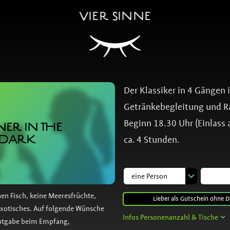
VIER SINNE
Der Klassiker in 4 Gängen 
Getränkebegleitung und
Beginn 18.30 Uhr (Einlass 
ER IN THE
DARK
ca. 4 Stunden.
nen Fisch, keine Meeresfrüchte,
Lieber als Gutschein ohne D
Exotisches. Auf folgende Wünsche
Infos Personenanzahl & Tische
nntgabe beim Empfang,